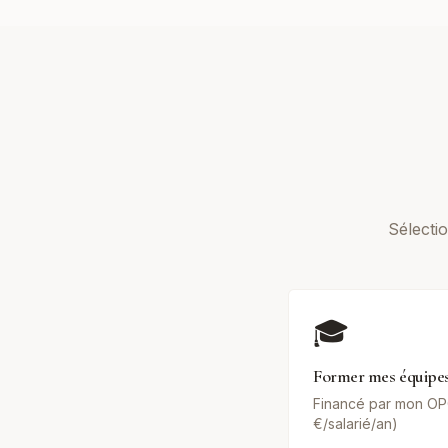
Sélecti
🎓
Former mes équipes
Financé par mon OP
€/salarié/an)