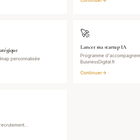
Continuer
🚀
Lancer ma startup IA
ratégique
Programme d'accompagnem
admap personnalisée
BusinessDigital.fr
Continuer
, recrutement…