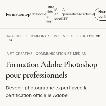
Offre
IA
IA
clés
Nou
Formationtop
Catalogue
en
générative
Académie
en
cont
local
CPF
main
CATALOGUE
›
COMMUNICATION ET MEDIAS
›
PHOTOSHOP
PRO
IA ET CREATIVE
·
COMMUNICATION ET MEDIAS
Formation Adobe Photoshop
pour professionnels
Devenir photographe expert avec la
certification officielle Adobe